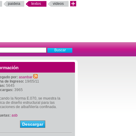
paideia
textos
videos
ormación
egado por:
asanbar
ha de Ingreso:
19/05/11
tas:
5645
cargas:
3965
cando la Norma E.070, se muestra la
ica de diseño estructural para las
icaciones de albañilería confinada.
quetas:
asb
Descargar