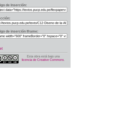
igo de Inserción:
ección:
igo de inserción Iframe:
et
Esta obra está bajo una
licencia de Creative Commons
.