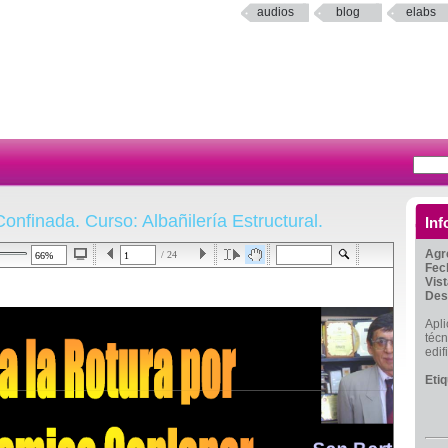
audios
blog
elabs
Confinada. Curso: Albañilería Estructural.
Inf
Agr
/ 24
Fec
Vis
Des
Apli
técn
edif
Eti