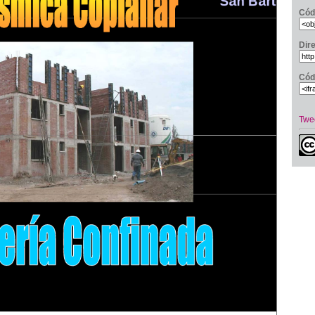
Cód
Dir
Cód
Twe