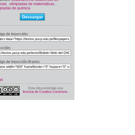
cias
,
olimpiadas de matemáticas
,
mpiadas de química
Descargar
igo de Inserción:
ección:
igo de inserción Iframe:
et
Esta obra está bajo una
licencia de Creative Commons
.