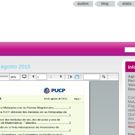
audios
blog
elabs
 agosto 2015
Inf
Agr
/ 2
Fec
Vis
Des
Cont
Mala
Pág
obti
Quím
dos 
bro
Más]
Eti