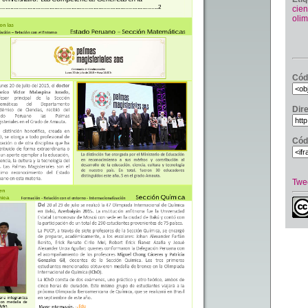
cien
oli
Cód
Dir
Cód
Twe