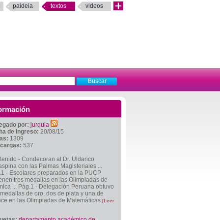
paideia
textos
videos
ormación
egado por:
jurquia
ha de Ingreso:
20/08/15
tas:
1309
cargas:
537
enido - Condecoran al Dr. Uldarico
spina con las Palmas Magisteriales ...
.1 - Escolares preparados en la PUCP
enen tres medallas en las Olimpiadas de
ica ... Pág.1 - Delegación Peruana obtuvo
medallas de oro, dos de plata y una de
nce en las Olimpiadas de Matemáticas
[Leer
quetas:
departamento académico de