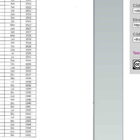
Cód
Dir
Cód
Twe