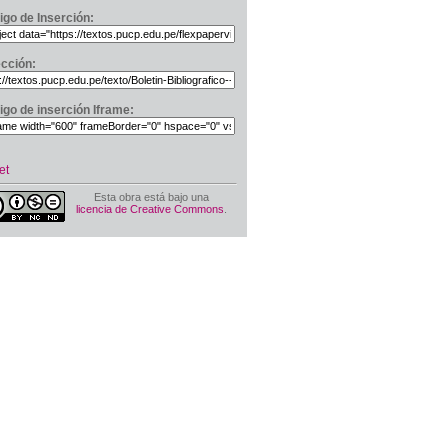
igo de Inserción:
ección:
igo de inserción Iframe:
et
Esta obra está bajo una
licencia de Creative Commons
.