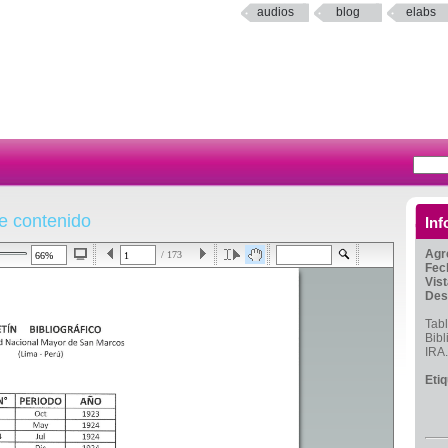
audios
blog
elabs
de contenido
Inf
Agr
/ 173
Fec
Vis
Des
Tabl
Bibl
IRA.
Eti