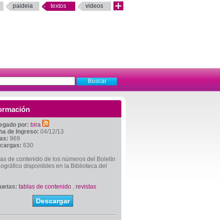
paideia
textos
videos
ormación
egado por:
bira
ha de Ingreso:
04/12/13
tas:
969
cargas:
630
as de contenido de los números del Boletín
iográfico disponibles en la Biblioteca del
quetas:
tablas de contenido
,
revistas
Descargar