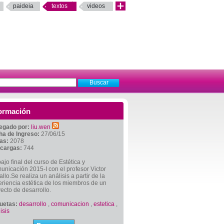
paideia
textos
videos
ormación
egado por:
liu.wen
ha de Ingreso:
27/06/15
tas:
2078
cargas:
744
ajo final del curso de Estética y
nicación 2015-I con el profesor Victor
llo.Se realiza un análisis a partir de la
riencia estética de los miembros de un
ecto de desarrollo.
quetas:
desarrollo
,
comunicacion
,
estetica
,
isis