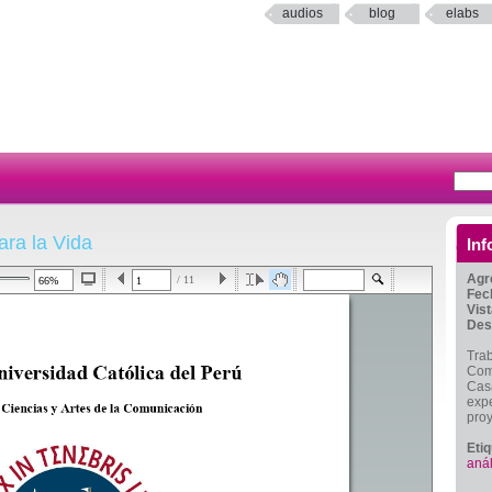
audios
blog
elabs
ara la Vida
Inf
Agr
/ 11
Fec
Vis
Des
Trab
Comu
Casa
expe
proy
Eti
anál