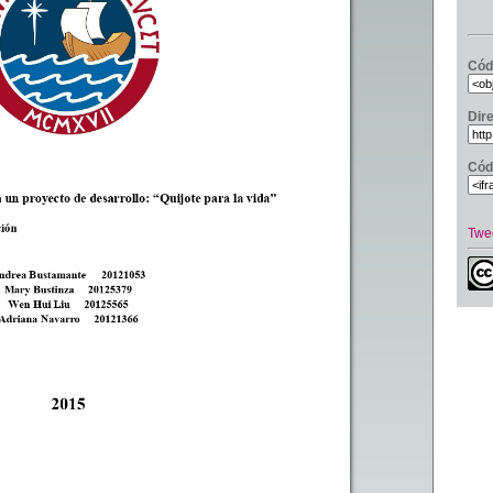
Cód
Dir
Cód
Twe