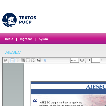
Inicio
|
Ingresar
|
Ayuda
AIESEC
/ 1