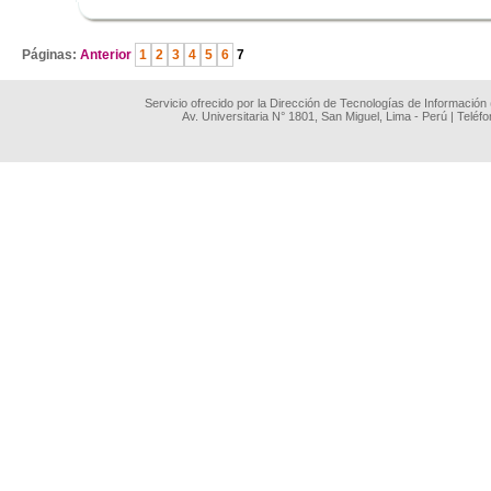
.
Páginas:
Anterior
1
2
3
4
5
6
7
Servicio ofrecido por la Dirección de Tecnologías de Información
Av. Universitaria N° 1801, San Miguel, Lima - Perú | Teléf