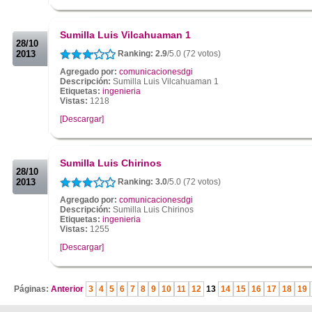
.
.
Sumilla Luis Vilcahuaman 1
28/10
2013
Ranking: 2.9
/5.0 (72 votos)
Agregado por:
comunicacionesdgi
Descripción:
Sumilla Luis Vilcahuaman 1
Etiquetas:
ingenieria
Vistas:
1218
[Descargar]
.
.
Sumilla Luis Chirinos
28/10
2013
Ranking: 3.0
/5.0 (72 votos)
Agregado por:
comunicacionesdgi
Descripción:
Sumilla Luis Chirinos
Etiquetas:
ingenieria
Vistas:
1255
[Descargar]
.
Páginas:
Anterior
3
4
5
6
7
8
9
10
11
12
13
14
15
16
17
18
19