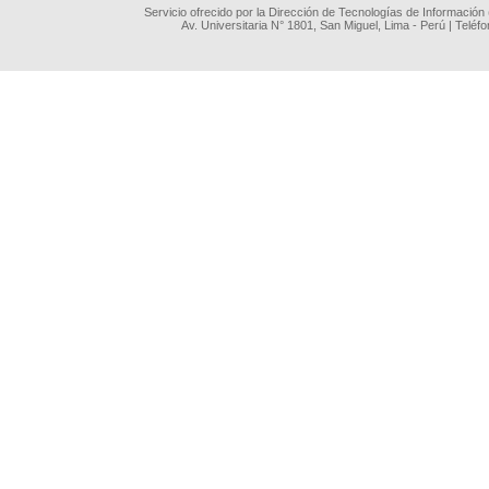
Servicio ofrecido por la Dirección de Tecnologías de Información
Av. Universitaria N° 1801, San Miguel, Lima - Perú | Teléf