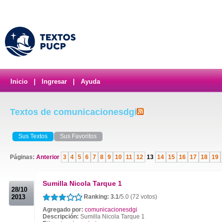
Inicio
|
Ingresar
|
Ayuda
Textos de comunicacionesdgi
Sus Textos
Sus Favoritos
Páginas:
Anterior
3
4
5
6
7
8
9
10
11
12
13
14
15
16
17
18
19
.
Sumilla Nicola Tarque 1
28/10
2013
Ranking: 3.1
/5.0 (72 votos)
Agregado por:
comunicacionesdgi
Descripción:
Sumilla Nicola Tarque 1