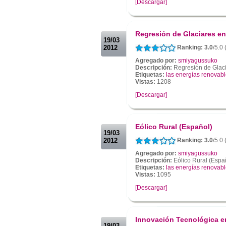
[Descargar]
.
.
Regresión de Glaciares en
19/03
2012
Ranking: 3.0
/5.0
Agregado por:
smiyagussuko
Descripción:
Regresión de Glaci
Etiquetas:
las energías renovab
Vistas:
1208
[Descargar]
.
.
Eólico Rural (Español)
19/03
2012
Ranking: 3.0
/5.0
Agregado por:
smiyagussuko
Descripción:
Eólico Rural (Españ
Etiquetas:
las energías renovab
Vistas:
1095
[Descargar]
.
.
Innovación Tecnológica e
19/03