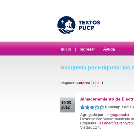
Inicio
|
Ingresar
|
Ayuda
Búsqueda por Etiqueta: las 
Páginas:
Anterior
1
2
3
.
Almacenamiento de Electr
19/03
2012
Ranking: 3.0
/5.0
Agregado por:
smiyagussuko
Descripción:
Almacenamiento de 
Etiquetas:
las energías renovab
Vistas:
1275