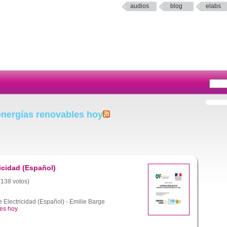
audios
blog
elabs
energías renovables hoy
icidad (Español)
 (138 votos)
Electricidad (Español) - Emilie Barge
les hoy