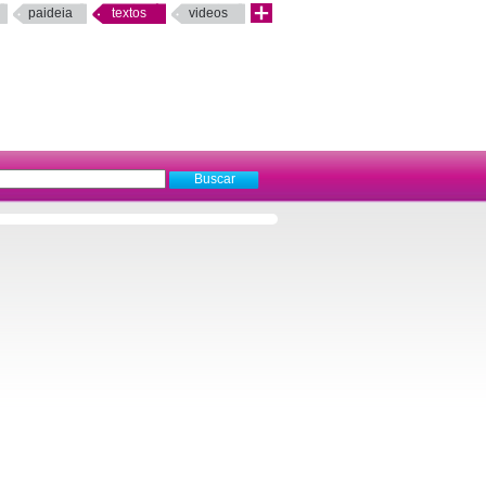
paideia
textos
videos