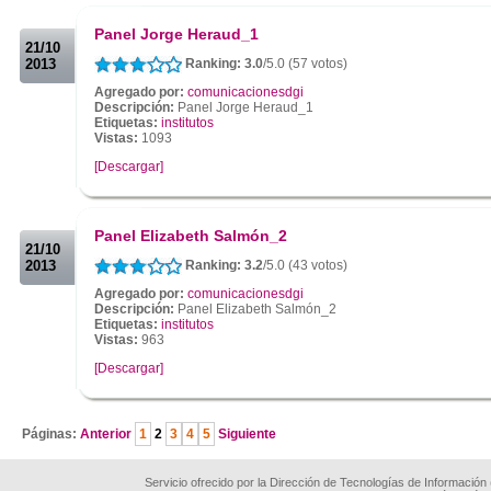
.
Panel Jorge Heraud_1
21/10
2013
Ranking: 3.0
/5.0 (57 votos)
Agregado por:
comunicacionesdgi
Descripción:
Panel Jorge Heraud_1
Etiquetas:
institutos
Vistas:
1093
[Descargar]
.
.
Panel Elizabeth Salmón_2
21/10
2013
Ranking: 3.2
/5.0 (43 votos)
Agregado por:
comunicacionesdgi
Descripción:
Panel Elizabeth Salmón_2
Etiquetas:
institutos
Vistas:
963
[Descargar]
.
Páginas:
Anterior
1
2
3
4
5
Siguiente
Servicio ofrecido por la Dirección de Tecnologías de Información