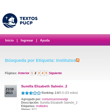
Inicio
|
Ingresar
|
Ayuda
Búsqueda por Etiqueta: institutos
Páginas:
Anterior
1
2
3
4
5
Siguiente
.
Sumilla Elizabeth Salmón_2
21/10
2013
Ranking: 2.6
/5.0 (33 votos)
Agregado por:
comunicacionesdgi
Descripción:
Sumilla Elizabeth Salmón_2
Etiquetas:
institutos
Vistas:
912