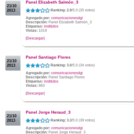
Panel Elizabeth Salmón_3
21/10
2013
Ranking: 2.9
/5.0 (35 votos)
Agregado por:
comunicacionesdgi
Descripción:
Panel Elizabeth Salmón_3
Etiquetas:
institutos
Vistas:
1019
[Descargar]
.
.
Panel Santiago Flores
21/10
2013
Ranking: 3.0
/5.0 (34 votos)
Agregado por:
comunicacionesdgi
Descripción:
Panel Santiago Flores
Etiquetas:
institutos
Vistas:
983
[Descargar]
.
.
Panel Jorge Heraud_3
21/10
2013
Ranking: 3.3
/5.0 (39 votos)
Agregado por:
comunicacionesdgi
Descripción:
Panel Jorge Heraud_3