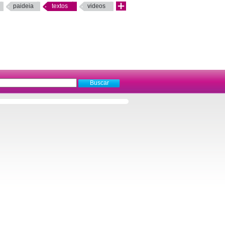
paideia
textos
videos