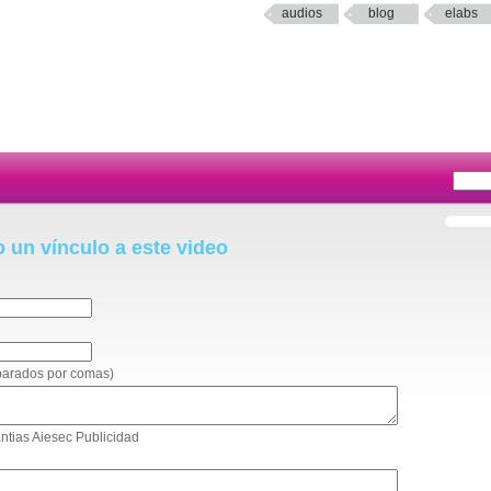
audios
blog
elabs
o un vínculo a este video
eparados por comas)
antias Aiesec Publicidad