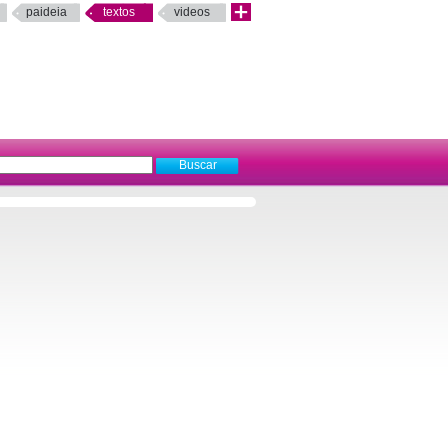
paideia
textos
videos