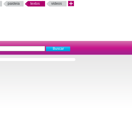
paideia
textos
videos