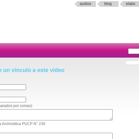
audios
blog
elabs
o un vínculo a este video
eparados por comas)
rta Archivística PUCP N° 230