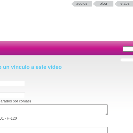
audios
blog
elabs
o un vínculo a este video
eparados por comas)
 Q1 - H-120