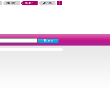
paideia
textos
videos