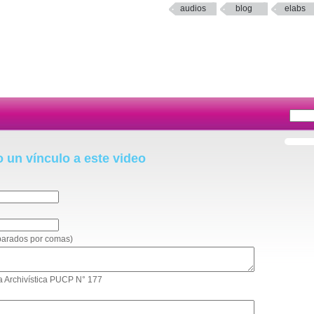
audios
blog
elabs
o un vínculo a este video
eparados por comas)
rta Archivística PUCP N° 177