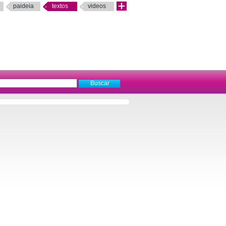
paideia
textos
videos