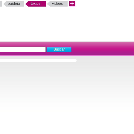
paideia
textos
videos