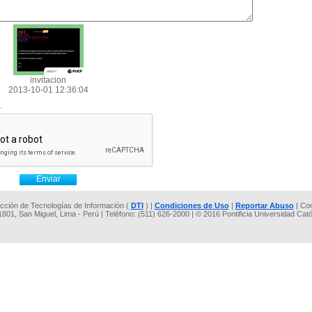
invitacion
2013-10-01 12:36:04
.
rección de Tecnologías de Información (
DTI
) |
Condiciones de Uso
|
Reportar Abuso
| Co
 1801, San Miguel, Lima - Perú | Teléfono: (511) 626-2000 | © 2016 Pontificia Universidad Cat