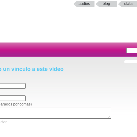
audios
blog
elabs
o un vínculo a este video
eparados por comas)
acion