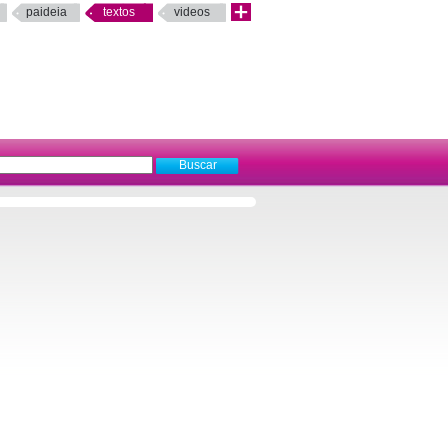
paideia
textos
videos