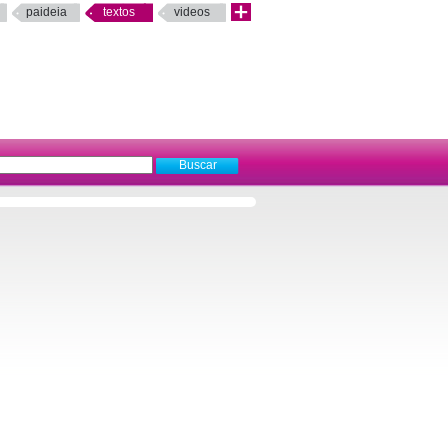
paideia
textos
videos