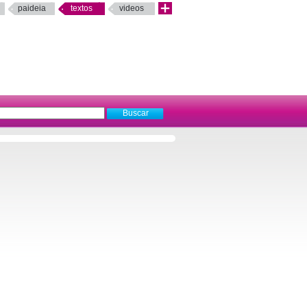
paideia
textos
videos