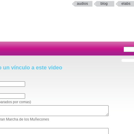
audios
blog
elabs
o un vínculo a este video
eparados por comas)
a Gran Marcha de los Muñecones