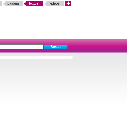
paideia
textos
videos