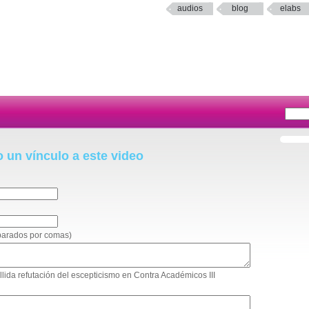
audios
blog
elabs
o un vínculo a este video
eparados por comas)
fallida refutación del escepticismo en Contra Académicos III