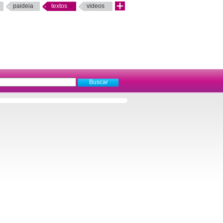
paideia
textos
videos