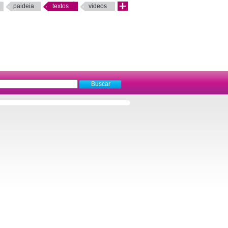
paideia
textos
videos