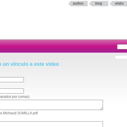
audios
blog
elabs
o un vínculo a este video
eparados por comas)
cile Michaud SUMILLA.pdf