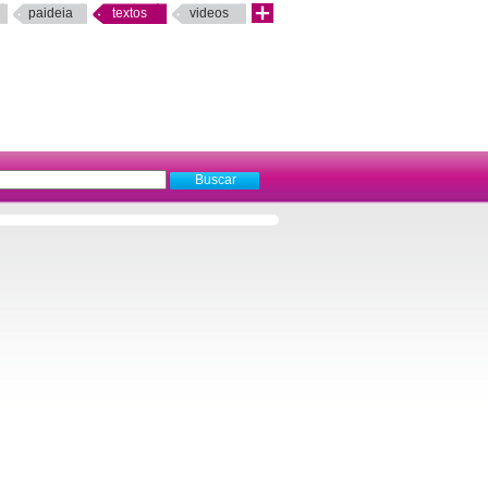
paideia
textos
videos