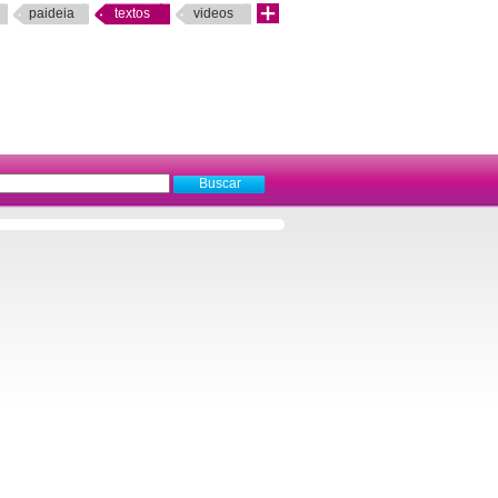
paideia
textos
videos