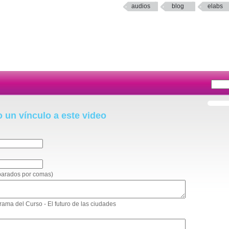
audios
blog
elabs
o un vínculo a este video
eparados por comas)
grama del Curso - El futuro de las ciudades