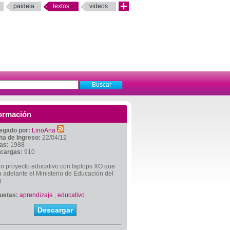
paideia
textos
videos
ormación
egado por:
LinoAna
ha de Ingreso:
22/04/12
tas:
1988
cargas:
910
n proyecto educativo con laptops XO que
a adelante el Ministerio de Educación del
ú
quetas:
aprendizaje
,
educativo
Descargar