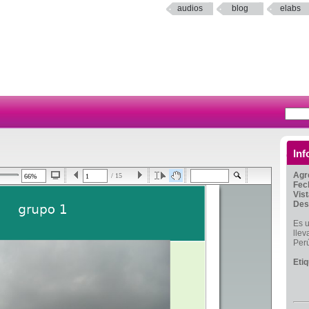
audios
blog
elabs
Inf
Agr
/ 15
Fec
Vis
Des
Es u
llev
Per
Eti