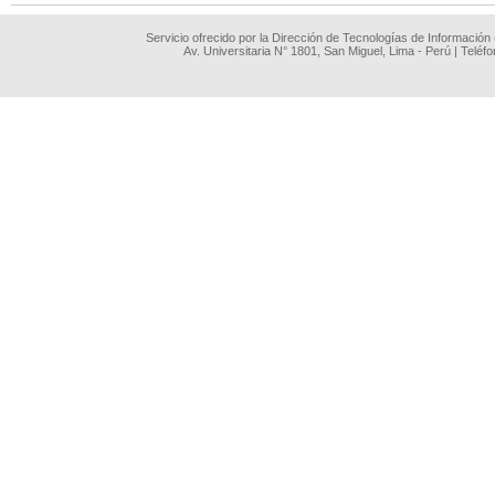
Servicio ofrecido por la Dirección de Tecnologías de Información
Av. Universitaria N° 1801, San Miguel, Lima - Perú | Teléf