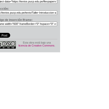
ección:
igo de inserción Iframe:
Esta obra está bajo una
licencia de Creative Commons
.