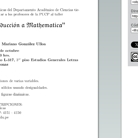
Dir
Cód