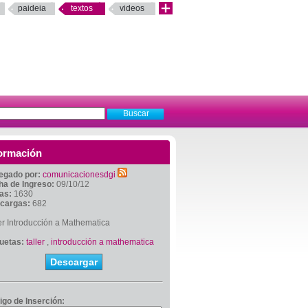
paideia
textos
videos
ormación
egado por:
comunicacionesdgi
ha de Ingreso:
09/10/12
tas:
1630
cargas:
682
er Introducción a Mathematica
quetas:
taller
,
introducción a mathematica
Descargar
igo de Inserción: