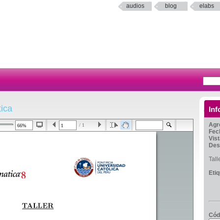
audios
blog
elabs
tica
Inf
Agr
/ 1
Fec
Vis
Des
Tall
Eti
Cód