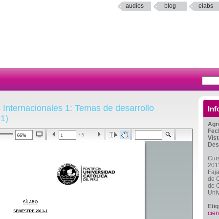
audios
blog
elabs
Internacionales 1: Temas de desarrollo
Inf
-1)
Agr
Fec
/ 5
Vis
Des
Curs
2011
Faja
de C
de C
Univ
Eti
cien