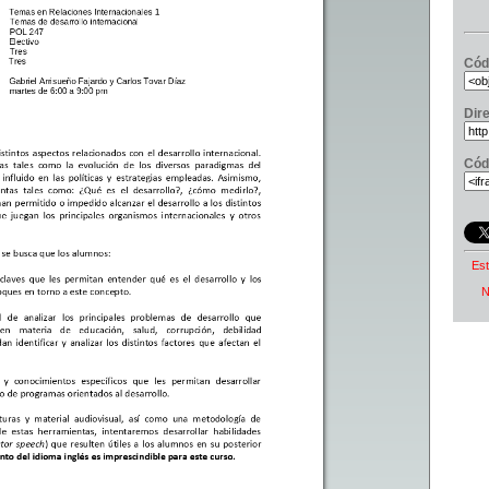
Cód
Dir
Cód
Est
N