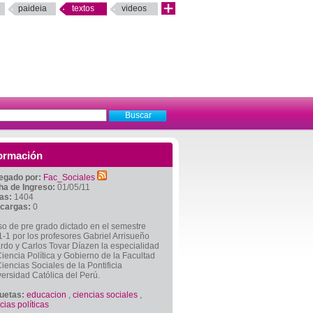
paideia
textos
videos
ormación
egado por:
Fac_Sociales
ha de Ingreso:
01/05/11
tas:
1404
cargas:
0
o de pre grado dictado en el semestre
-1 por los profesores Gabriel Arrisueño
rdo y Carlos Tovar Díazen la especialidad
iencia Política y Gobierno de la Facultad
iencias Sociales de la Pontificia
ersidad Católica del Perú.
quetas:
educacion
,
ciencias sociales
,
cias políticas