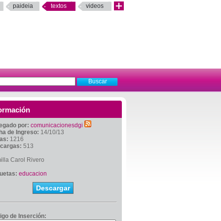
paideia
textos
videos
ormación
egado por:
comunicacionesdgi
ha de Ingreso:
14/10/13
tas:
1216
cargas:
513
lla Carol Rivero
quetas:
educacion
Descargar
igo de Inserción: