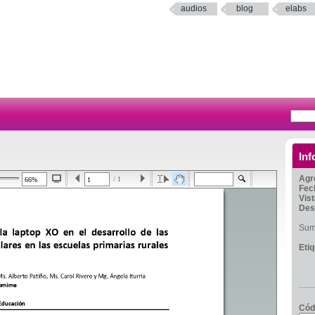
audios
blog
elabs
Inf
Agr
/ 1
Fec
Vis
Des
Sumi
Eti
Cód