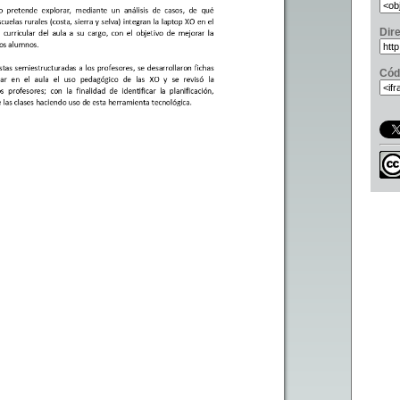
Dir
Cód