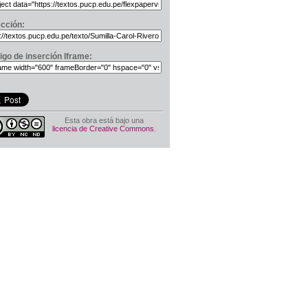
ección:
igo de inserción Iframe:
Esta obra está bajo una
licencia de Creative Commons
.