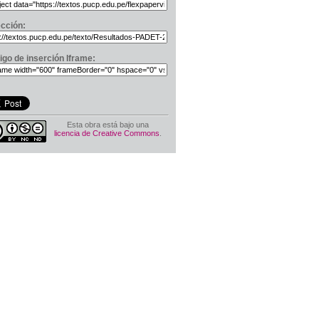
ección:
igo de inserción Iframe:
Esta obra está bajo una
licencia de Creative Commons
.