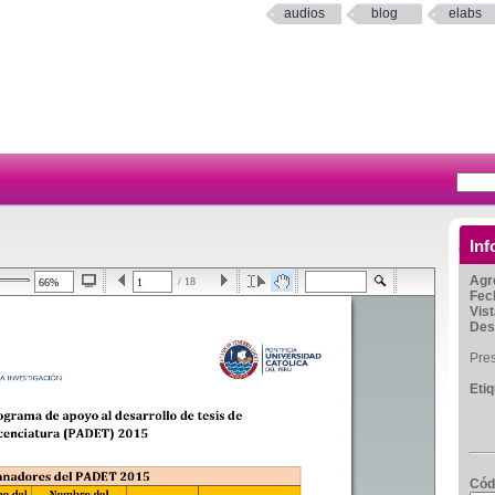
audios
blog
elabs
Inf
Agr
/ 18
Fec
Vis
Des
Pre
Eti
Cód