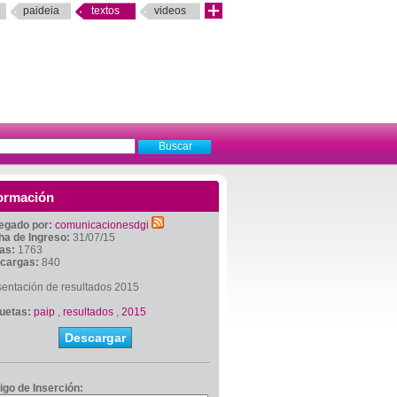
paideia
textos
videos
ormación
egado por:
comunicacionesdgi
ha de Ingreso:
31/07/15
tas:
1763
cargas:
840
sentación de resultados 2015
quetas:
paip
,
resultados
,
2015
Descargar
igo de Inserción: