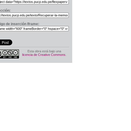
ección:
igo de inserción Iframe:
Esta obra está bajo una
licencia de Creative Commons
.