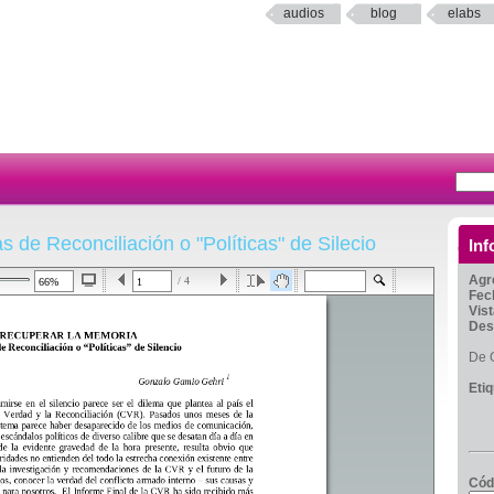
audios
blog
elabs
s de Reconciliación o "Políticas" de Silecio
Inf
Agr
/ 4
Fec
Vis
Des
De 
Eti
Cód