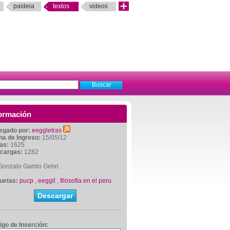
paideia
textos
videos
ormación
egado por:
eeggletras
ha de Ingreso:
15/05/12
tas:
1625
cargas:
1282
Gonzalo Gamio Gehri.
quetas:
pucp
,
eeggll
,
filosofia en el peru
Descargar
igo de Inserción: