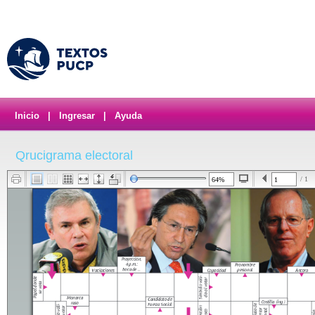
Inicio
|
Ingresar
|
Ayuda
Qrucigrama electoral
/ 1