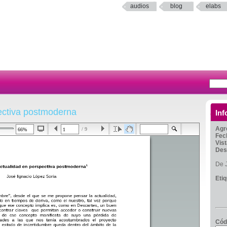
audios
blog
elabs
ectiva postmoderna
Inf
Agr
/ 9
Fec
Vis
Des
De J
Eti
Cód