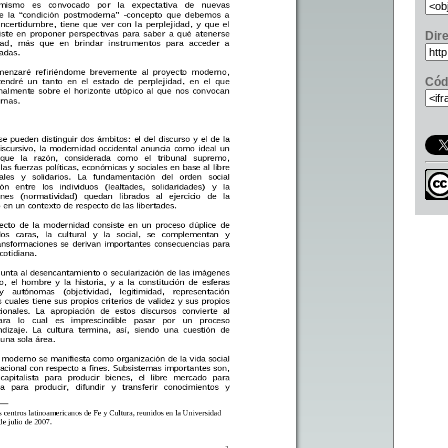
Dir
Cód