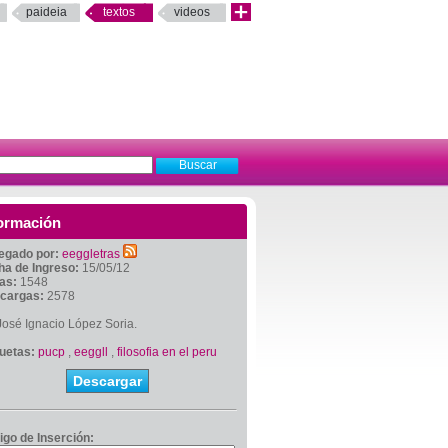
paideia
textos
videos
ormación
egado por:
eeggletras
ha de Ingreso:
15/05/12
tas:
1548
cargas:
2578
osé Ignacio López Soria.
quetas:
pucp
,
eeggll
,
filosofia en el peru
Descargar
igo de Inserción: