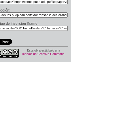
ección:
igo de inserción Iframe:
Esta obra está bajo una
licencia de Creative Commons
.