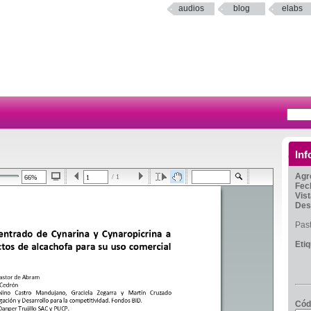
audios
blog
elabs
Inf
Agr
/ 1
Fec
Vis
Des
Past
Eti
Cód