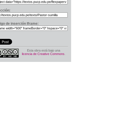
ección:
igo de inserción Iframe:
Esta obra está bajo una
licencia de Creative Commons
.