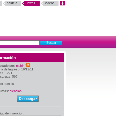
paideia
textos
videos
ormación
egado por:
mchirif
ha de Ingreso:
16/12/11
tas:
1221
cargas:
597
or sumilla
quetas:
ciencias
Descargar
igo de Inserción: