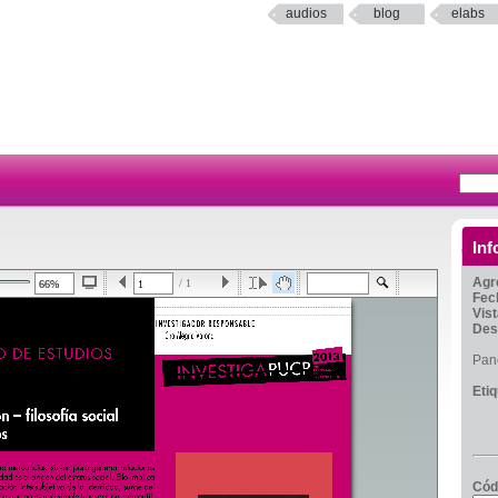
audios
blog
elabs
Inf
Agr
/ 1
Fec
Vis
Des
Pane
Eti
Cód