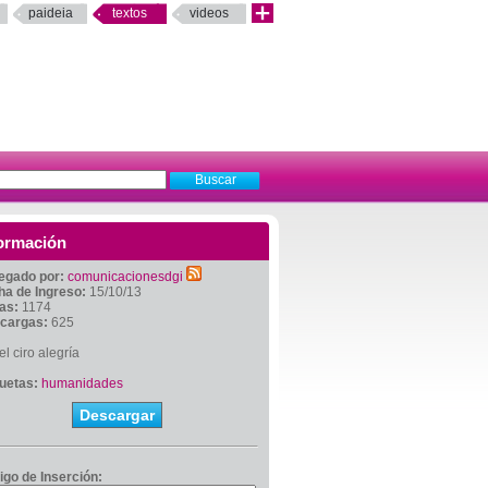
paideia
textos
videos
ormación
egado por:
comunicacionesdgi
ha de Ingreso:
15/10/13
tas:
1174
cargas:
625
l ciro alegría
quetas:
humanidades
Descargar
igo de Inserción: