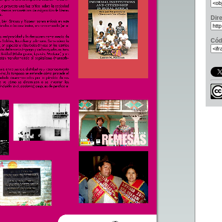
Dir
Cód