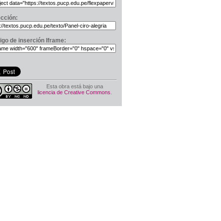
ección:
igo de inserción Iframe:
Esta obra está bajo una
licencia de Creative Commons
.