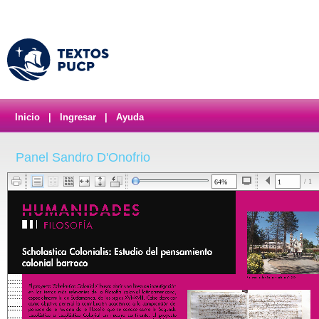
Inicio
|
Ingresar
|
Ayuda
Panel Sandro D'Onofrio
/ 1