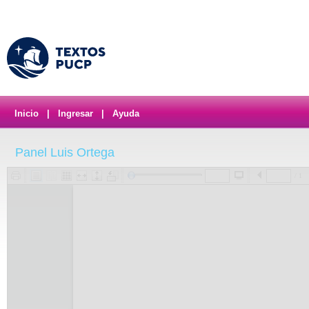
Inicio
|
Ingresar
|
Ayuda
Panel Luis Ortega
/ 1