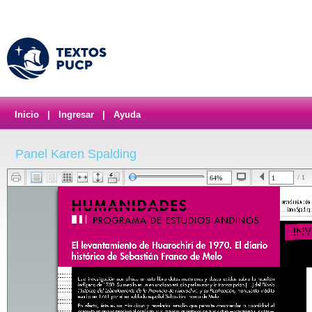
Inicio
|
Ingresar
|
Ayuda
Panel Karen Spalding
/ 1