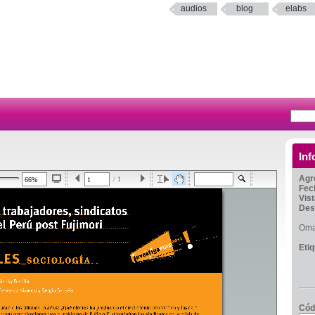
audios
blog
elabs
Inf
Agr
/ 1
Fec
Vis
Des
Oma
Eti
Cód