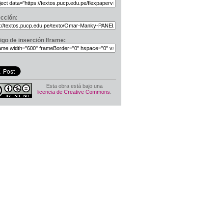
ección:
igo de inserción Iframe:
Esta obra está bajo una
licencia de Creative Commons
.