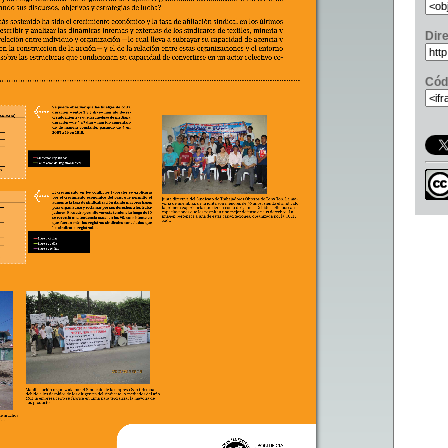
Dir
Cód