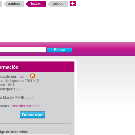
paideia
textos
videos
ormación
egado por:
mchirif
ha de Ingreso:
20/01/12
tas:
1601
cargas:
622
r Manky PANEL.pdf
quetas:
ciencias sociales
Descargar
igo de Inserción: