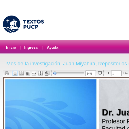
Inicio
|
Ingresar
|
Ayuda
Mes de la investigación, Juan Miyahira, Repositorios 
/ 44