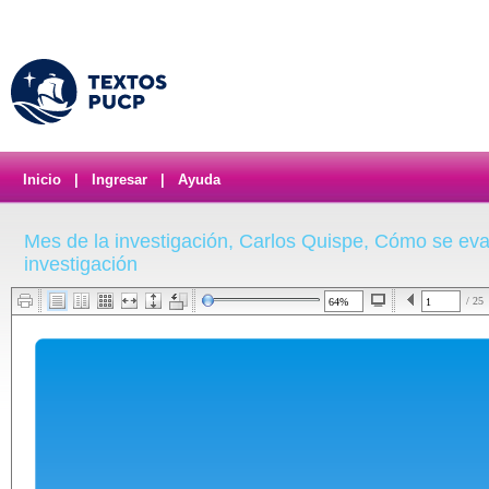
Inicio
|
Ingresar
|
Ayuda
Mes de la investigación, Carlos Quispe, Cómo se eva
investigación
/ 25