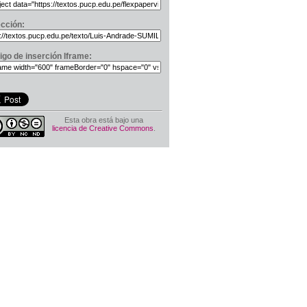
ección:
igo de inserción Iframe:
Esta obra está bajo una
licencia de Creative Commons
.