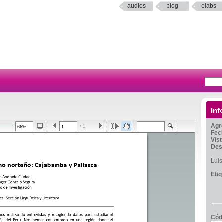
audios
blog
elabs
Inf
Agr
/ 1
Fec
Vis
Des
Lui
Eti
Cód