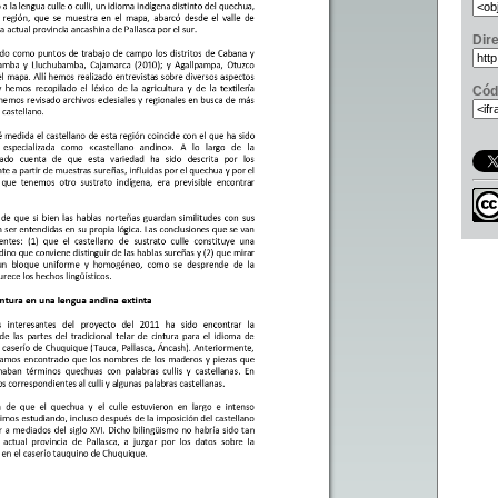
Dir
Cód