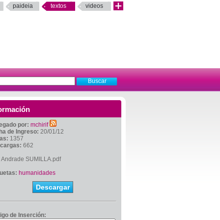
paideia
textos
videos
ormación
egado por:
mchirif
ha de Ingreso:
20/01/12
tas:
1357
cargas:
662
s Andrade SUMILLA.pdf
quetas:
humanidades
Descargar
igo de Inserción: