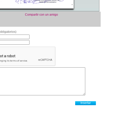
Compartir con un amigo
bligatorios)