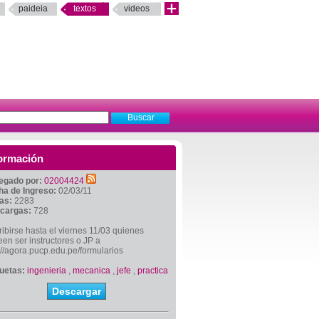
paideia
textos
videos
ormación
egado por:
02004424
ha de Ingreso:
02/03/11
tas:
2283
cargas:
728
ribirse hasta el viernes 11/03 quienes
en ser instructores o JP a
://agora.pucp.edu.pe/formularios
quetas:
ingenieria
,
mecanica
,
jefe
,
practica
Descargar