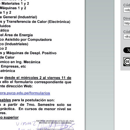
Cód
Dir
Cód