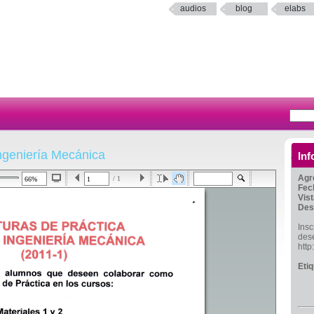
audios
blog
elabs
Ingeniería Mecánica
Inf
Agr
/ 1
Fec
Vis
Des
Insc
dese
http
Eti