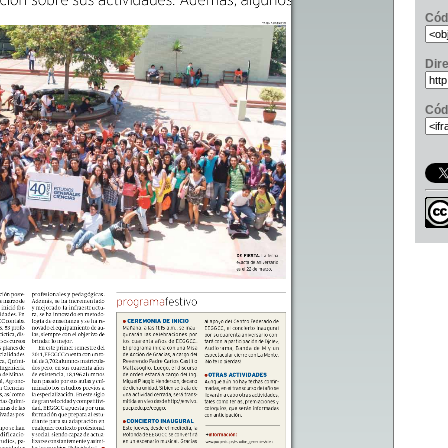
Cód
Dir
Cód