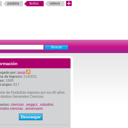
paideia
textos
videos
ormación
egado por:
pucp
ha de Ingreso:
21/03/11
tas:
1685
cargas:
817
orme de PuntoEdu impreso por los 40 años
studios Generales Ciencias.
quetas:
ciencias
,
eeggcc
,
estudios
rales ciencias
,
aniversario
Descargar