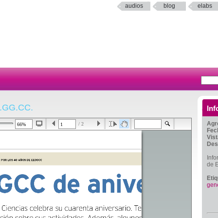
audios
blog
elabs
E.GG.CC.
Inf
Agr
/ 2
Fec
Vis
Des
Inf
de E
Eti
gene