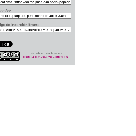
ección:
igo de inserción Iframe:
Esta obra está bajo una
licencia de Creative Commons
.