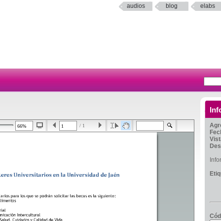
audios
blog
elabs
Inf
Agr
/ 1
Fec
Vis
Des
Inf
Eti
Cód