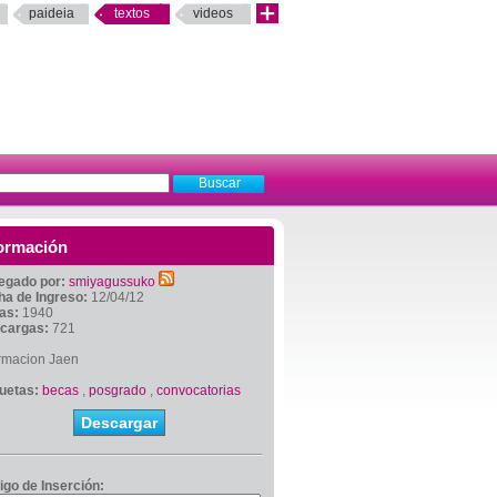
paideia
textos
videos
ormación
egado por:
smiyagussuko
ha de Ingreso:
12/04/12
tas:
1940
cargas:
721
ormacion Jaen
quetas:
becas
,
posgrado
,
convocatorias
Descargar
igo de Inserción: