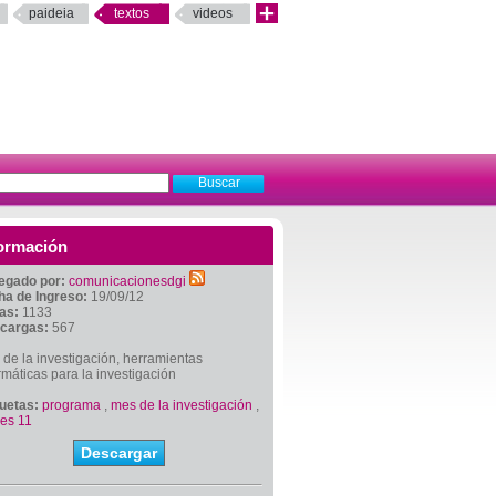
paideia
textos
videos
ormación
egado por:
comunicacionesdgi
ha de Ingreso:
19/09/12
tas:
1133
cargas:
567
de la investigación, herramientas
rmáticas para la investigación
quetas:
programa
,
mes de la investigación
,
ves 11
Descargar