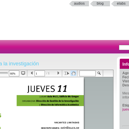
audios
blog
elabs
 la investigación
Inf
Agr
/ 1
Fec
Vis
Des
Mes 
info
Eti
jue