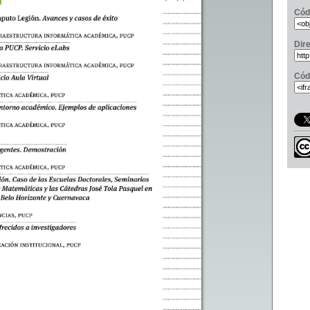
Cód
Dir
Cód