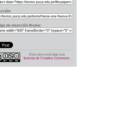
ección:
igo de inserción Iframe:
Esta obra está bajo una
licencia de Creative Commons
.