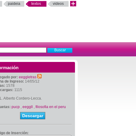
paideia
textos
videos
ormación
egado por:
eeggletras
ha de Ingreso:
14/05/12
tas:
1578
cargas:
1115
L. Alberto Cordero-Lecca.
quetas:
pucp
,
eeggll
,
filosofia en el peru
Descargar
igo de Inserción: