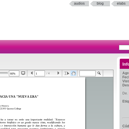
audios
blog
elabs
Inf
Agr
/ 4
Fec
Vis
Des
De. 
Eti
Cód