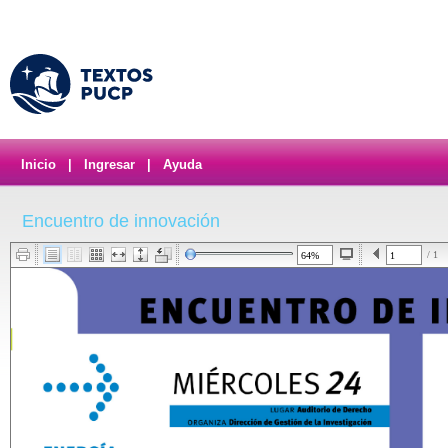
Inicio
|
Ingresar
|
Ayuda
Encuentro de innovación
/ 1