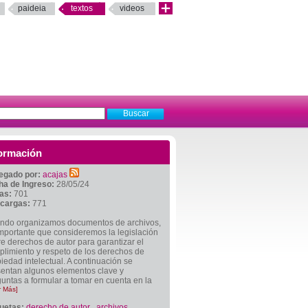
paideia
textos
videos
ormación
egado por:
acajas
ha de Ingreso:
28/05/24
tas:
701
cargas:
771
ndo organizamos documentos de archivos,
mportante que consideremos la legislación
e derechos de autor para garantizar el
limiento y respeto de los derechos de
iedad intelectual. A continuación se
sentan algunos elementos clave y
untas a formular a tomar en cuenta en la
r Más]
quetas:
derecho de autor
,
archivos
,