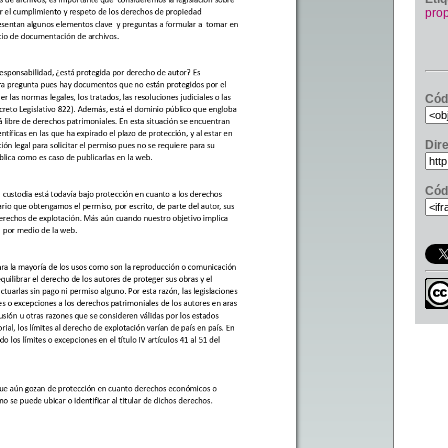
prop
Cód
Dir
Cód