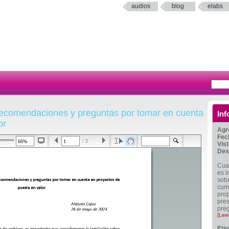
audios
blog
elabs
 recomendaciones y preguntas por tomar en cuenta
Inf
or
Agr
Fec
/ 2
Vis
Des
Cua
es i
sobr
cump
prop
pre
preg
[Lee
Eti