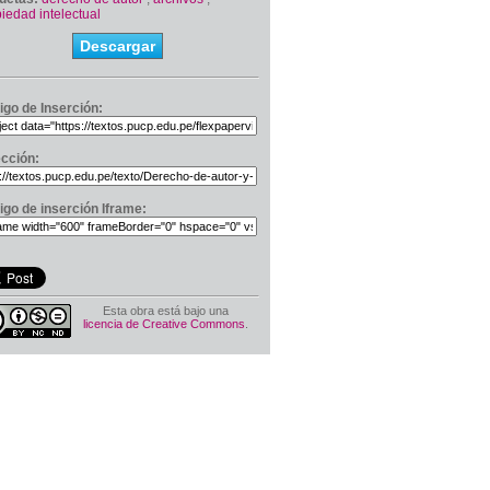
iedad intelectual
Descargar
igo de Inserción:
ección:
igo de inserción Iframe:
Esta obra está bajo una
licencia de Creative Commons
.