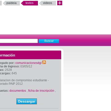
paideia
textos
videos
ormación
egado por:
comunicacionesdgi
ha de Ingreso:
03/05/12
tas:
2528
cargas:
645
laracion de compromiso estudiante -
torado PAIP 2012
quetas:
documentos
,
ficha de inscripción
,
p
Descargar