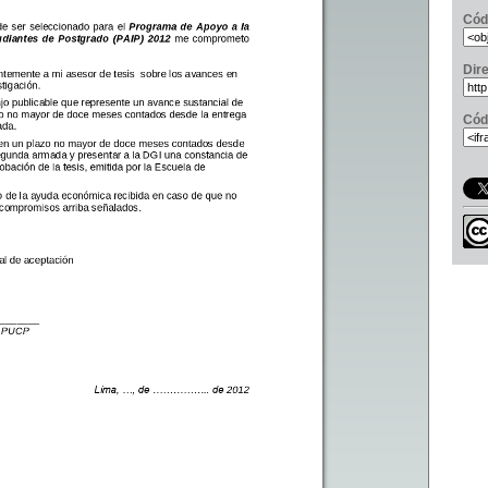
Cód
Dir
Cód