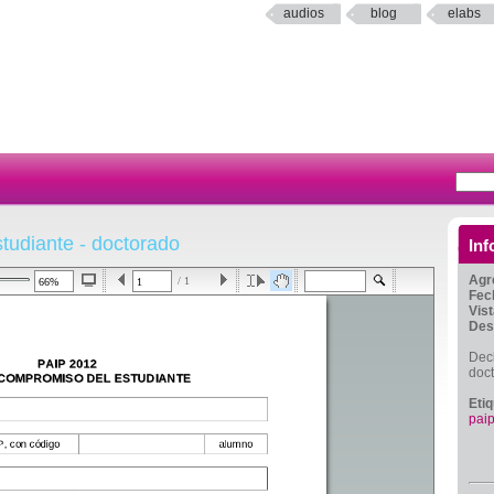
audios
blog
elabs
tudiante - doctorado
Inf
Agr
/ 1
Fec
Vis
Des
Dec
doc
Eti
pai