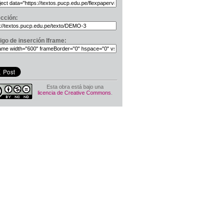
ección:
igo de inserción Iframe:
Esta obra está bajo una
licencia de Creative Commons
.