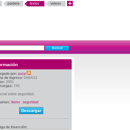
paideia
textos
videos
ormación
egado por:
pucp
ha de Ingreso:
04/04/11
tas:
2051
cargas:
745
cial sobre seguridad.
quetas:
demo
,
seguridad
Descargar
igo de Inserción: