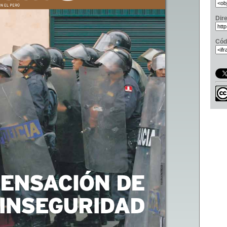
Dir
Cód