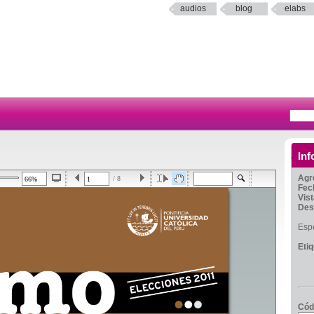
audios
blog
elabs
Inf
Agr
/ 8
Fec
Vis
Des
Espe
Eti
Cód